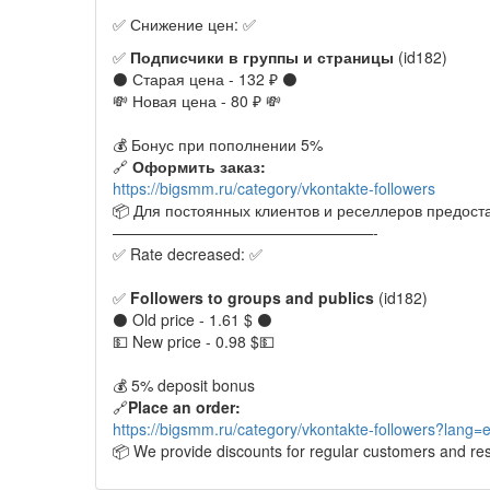
✅ Снижение цен: ✅
✅
Подписчики в группы и страницы
(id182)
⚫️ Старая цена - 132 ₽ ⚫️
💸 Новая цена - 80 ₽ 💸
💰 Бонус при пополнении 5%
🔗
Оформить заказ:
https://bigsmm.ru/category/vkontakte-followers
📦 Для постоянных клиентов и реселлеров предост
—————————————————-
✅ Rate decreased: ✅
✅
Followers to groups and publics
(id182)
⚫️ Old price - 1.61 $ ⚫️
💵 New price - 0.98 $💵
💰 5% deposit bonus
🔗
Place an order:
https://bigsmm.ru/category/vkontakte-followers?lang=
📦 We provide discounts for regular customers and res