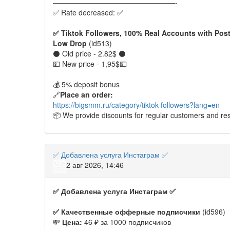
—————————————————-
✅ Rate decreased: ✅
✅
Tiktok Followers, 100% Real Accounts with Pos
Low Drop
(id513)
⚫️ Old price - 2.82$ ⚫️
💵 New price - 1,95$💵
💰 5% deposit bonus
🔗
Place an order:
https://bigsmm.ru/category/tiktok-followers?lang=en
📦 We provide discounts for regular customers and res
✅ Добавлена услуга Инстаграм ✅
2 авг 2026, 14:46
✅
Добавлена
услуга
Инстаграм
✅
✅
Качественные офферные подписчики
(id596)
💸
Цена:
46 ₽ за 1000 подписчиков