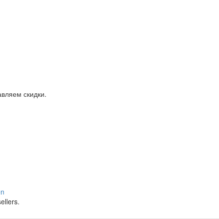
авляем скидки.
en
ellers.