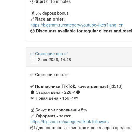
🕔
Start
0-15 minutes
💰 5% deposit bonus
🔗
Place an order:
https://bigsmm.ru/category/youtube-likes?lang=en
📦
Discounts available for regular clients and resel
✅ Снижение цен ✅
2 авг 2026, 14:48
✅ Снижение цен: ✅
✅
Подписчики TikTok, качественные!
(id513)
⚫️ Старая цена - 226 ₽ ⚫️
💸 Новая цена - 156 ₽ 💸
💰 Бонус при пополнении 5%
🔗
Оформить заказ:
https://bigsmm.ru/category/tiktok-followers
📦 Для постоянных клиентов и реселлеров предост