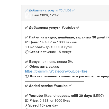
✅ Добавлена услуги Youtube ✅
7 авг 2026, 12:42
✅
Добавлена услуги
Youtube
✅
✅
Лайки на видео, дешёвые, гарантия 30 дней
(i
💸
Цена:
14.49 ₽ за 1000 лайков
⚡️
Скорость
до 10000 в сутки
🕔
Старт
в течение 15 минут
💰
Бонус
при пополнении 5%
🔗
Оформить заказ:
https://bigsmm.ru/category/youtube-likes
📦
Для постоянных клиентов и реселлеров пред
—————————————————-
✅ Added service Youtube ✅
✅
Youtube likes, cheapest, refill 30 days
(id597)
💵
Price
: 0.18$ for 1000 likes
⚡️
Speed
10k per day