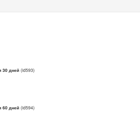
я 30 дней
(id593)
я 60 дней
(id594)