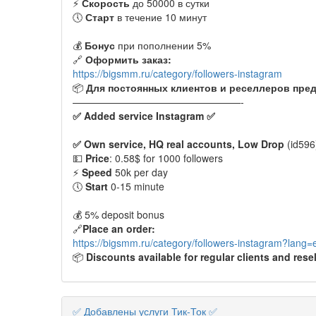
⚡️
Скорость
до 50000 в сутки
🕔
Старт
в течение 10 минут
💰
Бонус
при пополнении 5%
🔗
Оформить заказ:
https://bigsmm.ru/category/followers-instagram
📦
Для постоянных клиентов и реселлеров пред
—————————————————-
✅ Added service Instagram
✅
✅
Own service, HQ real accounts, Low Drop
(id596
💵
Price
: 0.58$ for 1000 followers
⚡️
Speed
50k per day
🕔
Start
0-15 minute
💰 5% deposit bonus
🔗
Place an order:
https://bigsmm.ru/category/followers-instagram?lang=
📦
Discounts available for regular clients and resel
✅ Добавлены услуги Тик-Ток ✅